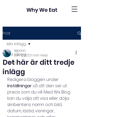
Why We Eat
Post
Alla inlägg
skjortan
Alla inlägg
Jan 7, 2022
1 min read
Det här är ditt tredje
food
inlägg
Redigera bloggen under 
Inställningar
 så att den ser ut 
precis som du vill. Med Wix Blog 
kan du välja att visa eller dölja 
skribentens namn och bild, 
datum, lästid, visningar, 